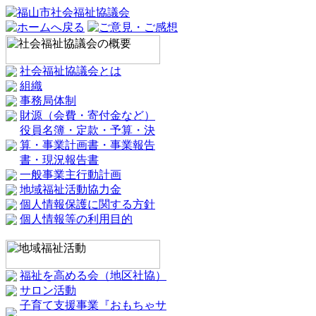
社会福祉協議会とは
組織
事務局体制
財源（会費・寄付金など）
役員名簿・定款・予算・決
算・事業計画書・事業報告
書・現況報告書
一般事業主行動計画
地域福祉活動協力金
個人情報保護に関する方針
個人情報等の利用目的
福祉を高める会（地区社協）
サロン活動
子育て支援事業『おもちゃサ