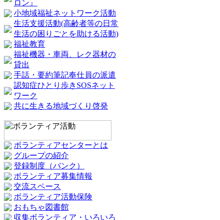
ロン』
小地域福祉ネットワーク活動
生活支援活動(高齢者等の日常
生活の困りごとを助ける活動)
福祉教育
福祉機器・車両、レク器材の
貸出
手話・要約筆記奉仕員の派遣
認知症ひとり歩きSOSネット
ワーク
共に生きる地域づくり啓発
ボランティアセンターとは
グループの紹介
登録制度（バンク）
ボランティア募集情報
交流スペース
ボランティア活動保険
おもちゃ図書館
収集ボランティア・いろいろ