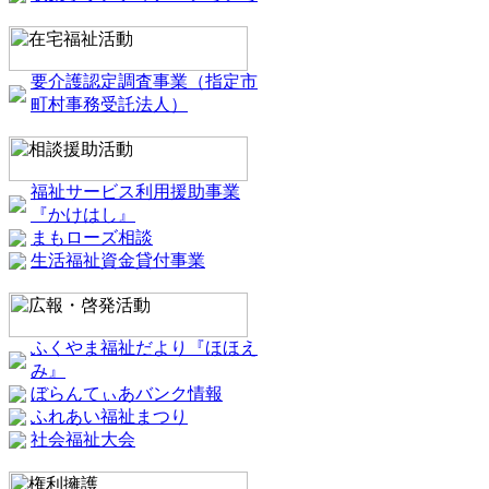
要介護認定調査事業（指定市
町村事務受託法人）
福祉サービス利用援助事業
『かけはし』
まもローズ相談
生活福祉資金貸付事業
ふくやま福祉だより『ほほえ
み』
ぼらんてぃあバンク情報
ふれあい福祉まつり
社会福祉大会